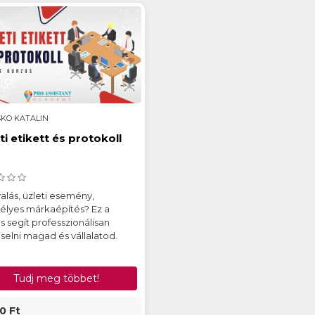
KO KATALIN
ti etikett és protokoll
alás, üzleti esemény,
élyes márkaépítés? Ez a
s segít professzionálisan
selni magad és vállalatod.
Tudj meg többet!
0 Ft