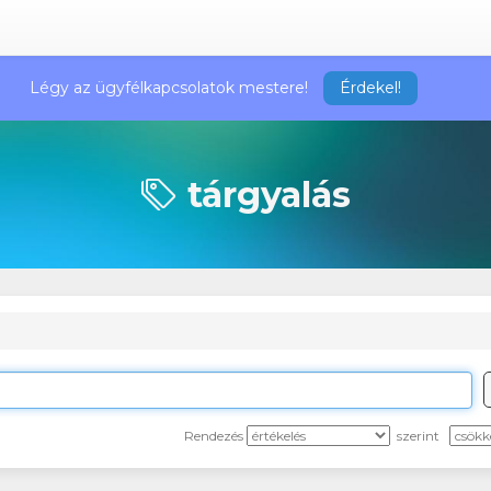
Légy az ügyfélkapcsolatok mestere!
Érdekel!
tárgyalás
Rendezés
szerint