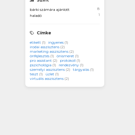
Szint
8
bárki számára ajánlott
1
haladó
Címke
etikett
(1)
ingyenes
(1)
irodai asszisztens
(2)
marketing asszisztens
(2)
önfejlesztés
(1)
önismeret
(1)
pro assistant
(2)
protokoll
(1)
pszichológia
(1)
rendezvény
(1)
személyi asszisztens
(2)
tárgyalás
(1)
teszt
(1)
üzlet
(1)
virtuális asszisztens
(2)