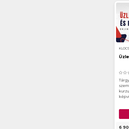
KLOCS
Üzle
Tárgy
szem
kurzu
képvi
6 90