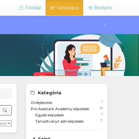
Főoldal
Katalógus
Belépés
×
Kategória
1
Önfejlesztés
8
Pro Assistant Academy képzések
1
Egyéb képzések
7
Tanúsítványt adó képzések