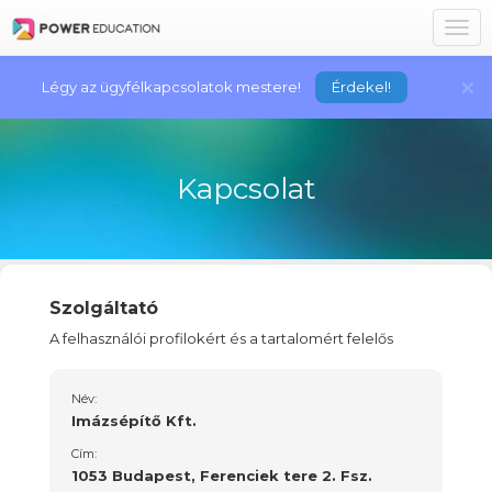
Toggl
navig
×
Légy az ügyfélkapcsolatok mestere!
Érdekel!
Kapcsolat
Szolgáltató
A felhasználói profilokért és a tartalomért felelős
Név:
Imázsépítő Kft.
Cím:
1053 Budapest, Ferenciek tere 2. Fsz.